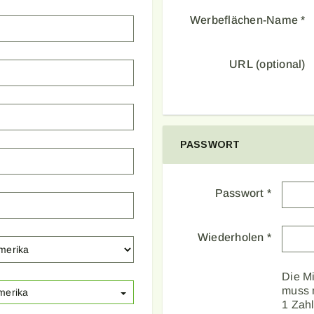
Werbeflächen-Name
*
URL (optional)
PASSWORT
Passwort
*
Wiederholen
*
Die M
muss 
merika
1 Zah