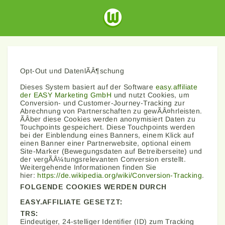
Opt-Out und DatenlÃÂ¶schung
Dieses System basiert auf der Software
easy.affiliate
der EASY Marketing GmbH
und nutzt Cookies, um
Conversion- und Customer-Journey-Tracking zur
Abrechnung von Partnerschaften zu gewÃÂ¤hrleisten.
ÃÂber diese Cookies werden anonymisiert Daten zu
Touchpoints gespeichert. Diese Touchpoints werden
bei der Einblendung eines Banners, einem Klick auf
einen Banner einer Partnerwebsite, optional einem
Site-Marker (Bewegungsdaten auf Betreiberseite) und
der vergÃÂ¼tungsrelevanten Conversion erstellt.
Weitergehende Informationen finden Sie
hier:
https://de.wikipedia.org/wiki/Conversion-Tracking
.
FOLGENDE COOKIES WERDEN DURCH
EASY.AFFILIATE GESETZT:
TRS:
Eindeutiger, 24-stelliger Identifier (ID) zum Tracking